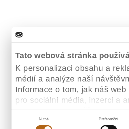
Tato webová stránka použív
K personalizaci obsahu a rekl
médií a analýze naší návštěv
Informace o tom, jak náš web 
pro sociální média, inzerci a 
zkombinovat s dalšími informac
Výběr
které získali v důsledku toho, 
Nutné
Preferenční
souhlasu